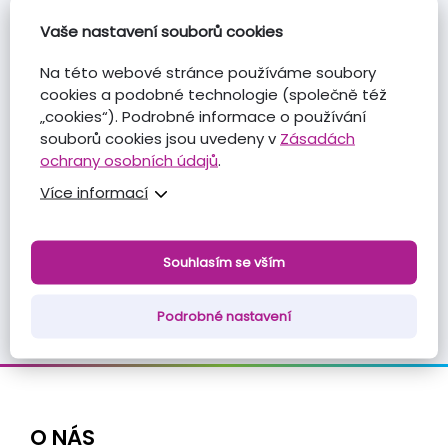
Vaše nastavení souborů cookies
30. 7. 2026
Brain4Industry Summit 2026 –
Na této webové stránce používáme soubory
Nečekáme na budoucnost. Tvoříme ji!
cookies a podobné technologie (společně též
„cookies“). Podrobné informace o používání
23. 7. 2026
souborů cookies jsou uvedeny v
Zásadách
ochrany osobních údajů
.
Nejlepší kurzy nevznikají od stolu.
Vznikají při řešení reálných projektů.
Více informací
18. 6. 2026
Souhlasím se vším
5 otázek pro Jaroslava Juhu: AI
nezačíná technologií, ale lidmi.
Podrobné nastavení
O NÁS