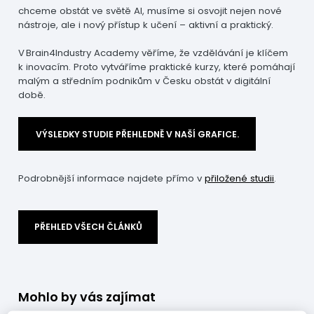
brain4industry.cz
chceme obstát ve světě AI, musíme si osvojit nejen nové
nástroje, ale i nový přístup k učení – aktivní a praktický.
V Brain4Industry Academy věříme, že vzdělávání je klíčem
k inovacím. Proto vytváříme praktické kurzy, které pomáhají
malým a středním podnikům v Česku obstát v digitální
době.
VÝSLEDKY STUDIE PŘEHLEDNĚ V NAŠÍ GRAFICE.
Podrobnější informace najdete přímo v
přiložené studii
.
PŘEHLED VŠECH ČLÁNKŮ
Mohlo by vás zajímat