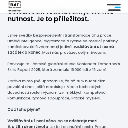
Celoživotní vzdělávání je víc než
nutnost. Je to příležitost.
KURZY
Jsme svědky bezprecedentní transformace trhu práce.
KURZY NA MÍRU
Umělá inteligence, digitalizace a rychle se měnící potřeby
zaměstnavatelů znamenají jediné:
vzdělávání už nemá
začátek a konec.
Musí nás provázet celým životem.
OBLASTI
Potvrzuje to i čerstvá globální studie Santander Tomorrow’s
AKTUALITY
Skills Report 2025, která zahrnula 15 000 lidí z 15 zemí.
Zpráva mimo jiné upozorňuje, že až 70 % budoucích
NÁŠ TÝM
povolání dnes ještě neexistuje. Vedle technických
dovedností roste i význam tzv. měkkých kompetencí:
komunikace, týmová spolupráce, kritické myšlení.
FAQ
Co z toho plyne?
KONTAKT
Vzdělávání už není něco, co se odehraje mezi
6. a 26. rokem života
. Je to kontinuální cesta. Pokud