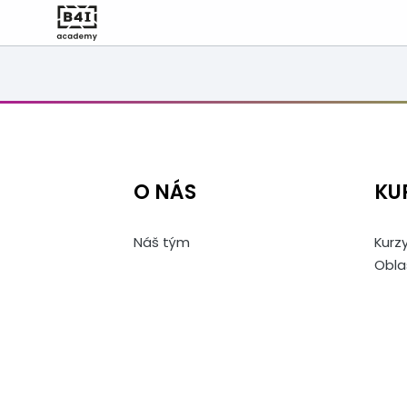
O NÁS
KU
Náš tým
Kurzy
Obla