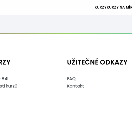
KURZY
KURZY NA MÍ
RZY
UŽITEČNÉ ODKAZY
 B4I
FAQ
sti kurzů
Kontakt