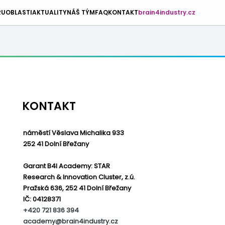
RU
OBLASTI
AKTUALITY
NÁŠ TÝM
FAQ
KONTAKT
brain4industry.cz
KONTAKT
náměstí Věslava Michalika 933
252 41 Dolní Břežany
Garant B4I Academy: STAR
Research & Innovation Cluster, z.ú.
Pražská 636, 252 41 Dolní Břežany
IČ: 04128371
+420 721 836 394
academy@brain4industry.cz