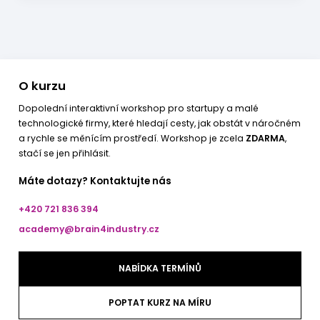
O kurzu
Dopolední interaktivní workshop pro startupy a malé
technologické firmy, které hledají cesty, jak obstát v náročném
a rychle se měnícím prostředí. Workshop je zcela
ZDARMA
,
stačí se jen přihlásit.
Máte dotazy? Kontaktujte nás
+420 721 836 394
academy@brain4industry.cz
NABÍDKA TERMÍNŮ
POPTAT KURZ NA MÍRU