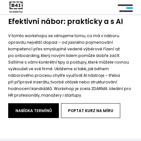
Efektivní nábor: prakticky a s AI
KURZY
V tomto workshopu se věnujeme tomu, co má v náboru
KURZY NA MÍRU
opravdu největší dopad – od jasného pojmenování
kompetencí přes smysluplně vedené výběrové řízení až
po onboarding, který novým lidem pomůže dobře začít.
OBLASTI
Sdílíme s vámi konkrétní tipy a postupy, které můžete rovnou
vyzkoušet ve své firmě. Ukážeme si také, jak během
AKTUALITY
náborového procesu chytře využívat AI nástroje – třeba
při přípravě inzerátu, tvorbě otázek nebo strukturování
hodnocení kandidátů. Workshop je zcela ZDARMA. Ideální pro
NÁŠ TÝM
HR profesionály, manažery i startupy.
FAQ
NABÍDKA TERMÍNŮ
POPTAT KURZ NA MÍRU
KONTAKT