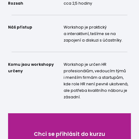
Rozsah
cca 2,5 hodiny
Náš přístup
Workshop je praktický
a interaktivní, tešíme se na
zapojení a diskuzi s účastníky.
Komu jsou workshopy
Workshop je určen HR
určeny
profesionálům, vedoucím týmů
i menším firmám a startupům,
kde role HR není pevně ukotvená,
ale potřeba kvalitního náboru je
zásadní.
Chci se přihlásit do kurzu