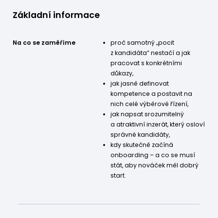
brain4industry.cz
Základní informace
Na co se zaměříme
proč samotný „pocit
z kandidáta“ nestačí a jak
pracovat s konkrétními
důkazy,
jak jasně definovat
kompetence a postavit na
nich celé výběrové řízení,
jak napsat srozumitelný
a atraktivní inzerát, který osloví
správné kandidáty,
kdy skutečně začíná
onboarding – a co se musí
stát, aby nováček měl dobrý
start.