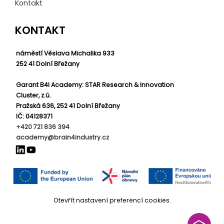
Kontakt
KONTAKT
náměstí Věslava Michalika 933
252 41 Dolní Břežany
Garant B4I Academy: STAR Research & Innovation
Cluster, z.ú.
Pražská 636, 252 41 Dolní Břežany
IČ: 04128371
+420 721 836 394
academy@brain4industry.cz
Otevřít nastavení preferencí cookies.