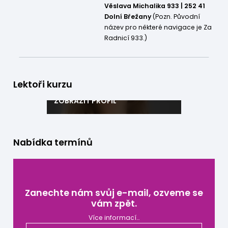
Věslava Michalika 933 | 252 41
Dolní Břežany
(Pozn. Původní
název pro některé navigace je Za
Radnicí 933.)
Dominika Špirk
Kouč, mentor a expert v oblasti
Lektoři kurzu
lidských zdrojů
ZOBRAZIT PROFIL
Nabídka termínů
Zanechte nám svůj e-mail, ozveme se
vám zpět.
Více informací…