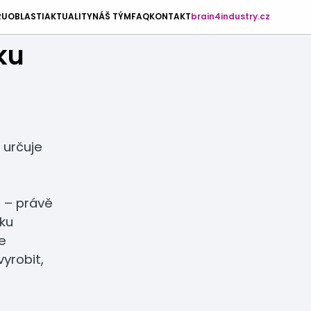
RU
OBLASTI
AKTUALITY
NÁŠ TÝM
FAQ
KONTAKT
brain4industry.cz
ku
ň určuje
n – právě
sku
ie
vyrobit,