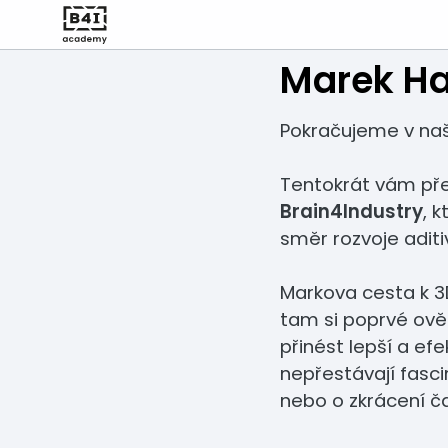
Marek Hav
Pokračujeme v naš
Tentokrát vám p
Brain4Industry
, 
směr rozvoje adit
Markova cesta k 3D
tam si poprvé ově
přinést lepší a efe
nepřestávají fascin
nebo o zkrácení ča