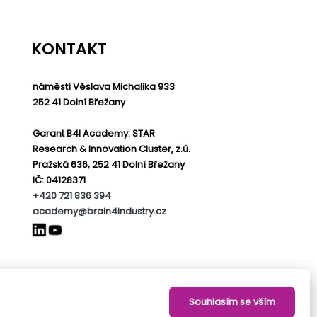
KONTAKT
náměstí Věslava Michalika 933
252 41 Dolní Břežany
Garant B4I Academy: STAR
Research & Innovation Cluster, z.ú.
Pražská 636, 252 41 Dolní Břežany
IČ: 04128371
+420 721 836 394
academy@brain4industry.cz
Souhlasím se vším