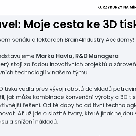
KURZY
KURZY NA MÍ
el: Moje cesta ke 3D tis
em seriálu o lektorech Brain4Industry Academy!
ředstavujeme
Marka Havla, R&D Managera
který stojí za řadou inovativních projektů a zárove
ivních technologií v našem týmu.
 tisku vedla přes vývoj robotů do skladů potravi
řil, jak může kombinace konvenční výroby a 3D ti
ktivnější řešení. Od té doby ho aditivní technolog
ovat. Ať už jde o složité tvary, které jinak nejdou 
su a snížení nákladů.