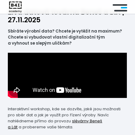
Živá datová továrna Beneš a Lát |
27.11.2025
KURZY
Sbíráte výrobní data? Chcete je vytěžit na maximum?
Chcete si vybudovat vlastní digitalizační tým
KURZY NA MÍRU
a vyhnout se slepým uličkám?
OBLASTI
AKTUALITY
NÁŠ TÝM
FAQ
Interaktivní workshop, kde se dozvíte, jaké jsou možnosti
pro sběr dat a jak je využít pro řízení výroby. Navíc
KONTAKT
nahlédneme přímo do provozu
slévárny Beneš
a Lát
a probereme vaše témata.