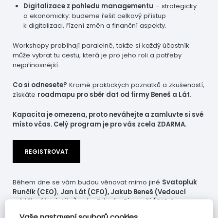
Digitalizace z pohledu managementu
– strategicky
a ekonomicky: budeme řešit celkový přístup
k digitalizaci, řízení změn a finanční aspekty.
Workshopy probíhají paralelně, takže si každý účastník
může vybrat tu cestu, která je pro jeho roli a potřeby
nejpřínosnější.
Co si odnesete?
Kromě praktických poznatků a zkušeností,
získáte
roadmapu pro sběr dat od firmy Beneš a Lát
.
Kapacita je omezena, proto neváhejte a zamluvte si své
místo včas. Celý program je pro vás zcela ZDARMA.
REGISTROVAT
Během dne se vám budou věnovat mimo jiné
Svatopluk
Runčík (CEO)
,
Jan Lát (CFO), Jakub Beneš (Vedoucí
oddělení logistiky) nebo Zdenko Piovarči (CIO &
Strategie).
Vaše nastavení souborů cookies