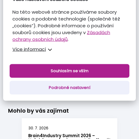
Kontakt na organizátora akce:
Kateřina Brejchová |
Na této webové stránce používáme soubory
Event & Education Manager | brejchova@star-cluster.cz |
cookies a podobné technologie (společně též
721 836 394.
„cookies“). Podrobné informace o používání
souborů cookies jsou uvedeny v
Zásadách
ochrany osobních údajů
.
Více informací
Souhlasím se vším
PŘEHLED VŠECH ČLÁNKŮ
Podrobné nastavení
Mohlo by vás zajímat
30. 7. 2026
Brain4Industry Summit 2026 –