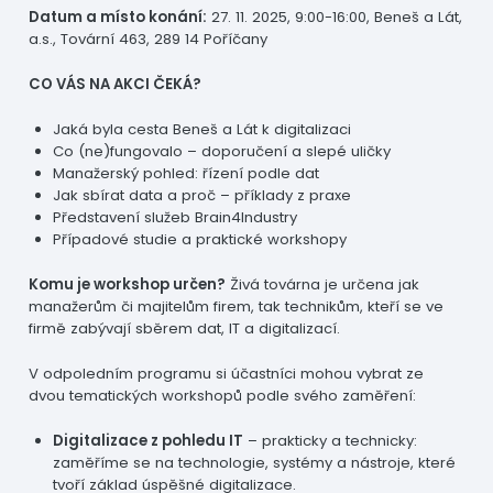
brain4industry.cz
Datum a místo konání:
27. 11. 2025, 9:00-16:00, Beneš a Lát,
a.s., Tovární 463, 289 14 Poříčany
CO VÁS NA AKCI ČEKÁ?
Jaká byla cesta Beneš a Lát k digitalizaci
Co (ne)fungovalo – doporučení a slepé uličky
Manažerský pohled: řízení podle dat
Jak sbírat data a proč – příklady z praxe
Představení služeb Brain4Industry
Případové studie a praktické workshopy
Komu je workshop určen?
Živá továrna je určena jak
manažerům či majitelům firem, tak technikům, kteří se ve
firmě zabývají sběrem dat, IT a digitalizací.
V odpoledním programu si účastníci mohou vybrat ze
dvou tematických workshopů podle svého zaměření:
Digitalizace z pohledu IT
– prakticky a technicky:
zaměříme se na technologie, systémy a nástroje, které
tvoří základ úspěšné digitalizace.